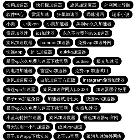
快鸭加速器
快柠檬加速器
旋风加速度器
外网网址导航
软件中心
雷霆加速
狂飙加速器
哔咔漫画
瑞乐小说
小美
小美vpn
小美加速器
黑洞vp永久加速器
雷霆加器速
ios加速器
永久不收费的nvp加速器
旋风加速度器
hammer加速器
免费vqn加速外网
快连app
起飞加速器
quickq加速器
暴雪vp永久免费加速器下载官网
outline
极光加速器
闪电猫加速器
雷霆vp加速器
免费vqn加速试用
旋风加速度器
白鲸加速官方正版
instagram免费加速器
快连vρn加速器
旋风加速官网入口2024
加速器哪个好用
梯子npv加速免费
加速器试用七天
快连pvn加速器
暴雪vp永久免费加速器下载官网
火箭加速器
小蓝鸟特推加速器
旋风加速度器
香蕉加速器vp官网
每天试用一小时加速器
旋风vqn加速
原子加速app下载安装
老王vp官网
银河加速海外网络