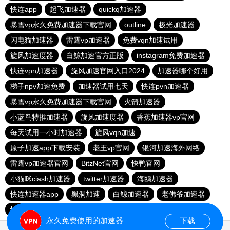
快连app
起飞加速器
quickq加速器
暴雪vp永久免费加速器下载官网
outline
极光加速器
闪电猫加速器
雷霆vp加速器
免费vqn加速试用
旋风加速度器
白鲸加速官方正版
instagram免费加速器
快连vρn加速器
旋风加速官网入口2024
加速器哪个好用
梯子npv加速免费
加速器试用七天
快连pvn加速器
暴雪vp永久免费加速器下载官网
火箭加速器
小蓝鸟特推加速器
旋风加速度器
香蕉加速器vp官网
每天试用一小时加速器
旋风vqn加速
原子加速app下载安装
老王vp官网
银河加速海外网络
雷霆vp加速器官网
BitzNet官网
快鸭官网
小猫咪ciash加速器
twitter加速器
海鸥加速器
快连加速器app
黑洞加速
白鲸加速器
老佛爷加速器
快连下载
飞狗加速器
outline
永久免费使用的加速器
下载