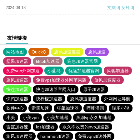
2024-08-18
支持
[0]
反对
[0]
友情链接
网站地图
QuickQ
旋风加速度器
旋风加速
坚果加速器
tiktok加速器
狗急加速器官网
免费vqn外网加速
小蓝鸟
优途加速器官网
风驰加速器
旋风加速器
免费vps加速器外网苹果版
旋风加速度器
快连加速器
快连加速器官网入口
原子加速器
快鸭加速器
快柠檬加速器
旋风加速度器
外网网址导航
软件中心
雷霆加速
狂飙加速器
哔咔漫画
瑞乐小说
小美
小美vpn
小美加速器
黑洞vp永久加速器
雷霆加器速
ios加速器
永久不收费的nvp加速器
旋风加速度器
hammer加速器
免费vqn加速外网