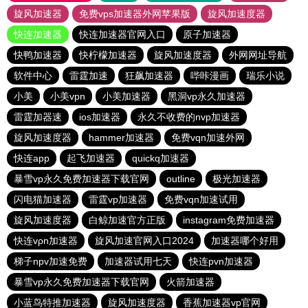
旋风加速器
免费vps加速器外网苹果版
旋风加速度器
快连加速器
快连加速器官网入口
原子加速器
快鸭加速器
快柠檬加速器
旋风加速度器
外网网址导航
软件中心
雷霆加速
狂飙加速器
哔咔漫画
瑞乐小说
小美
小美vpn
小美加速器
黑洞vp永久加速器
雷霆加器速
ios加速器
永久不收费的nvp加速器
旋风加速度器
hammer加速器
免费vqn加速外网
快连app
起飞加速器
quickq加速器
暴雪vp永久免费加速器下载官网
outline
极光加速器
闪电猫加速器
雷霆vp加速器
免费vqn加速试用
旋风加速度器
白鲸加速官方正版
instagram免费加速器
快连vρn加速器
旋风加速官网入口2024
加速器哪个好用
梯子npv加速免费
加速器试用七天
快连pvn加速器
暴雪vp永久免费加速器下载官网
火箭加速器
小蓝鸟特推加速器
旋风加速度器
香蕉加速器vp官网