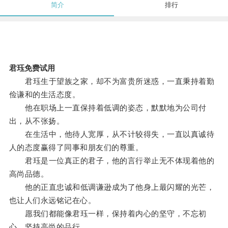
简介
排行
君珏免费试用
君珏生于望族之家，却不为富贵所迷惑，一直秉持着勤
俭谦和的生活态度。
他在职场上一直保持着低调的姿态，默默地为公司付
出，从不张扬。
在生活中，他待人宽厚，从不计较得失，一直以真诚待
人的态度赢得了同事和朋友们的尊重。
君珏是一位真正的君子，他的言行举止无不体现着他的
高尚品德。
他的正直忠诚和低调谦逊成为了他身上最闪耀的光芒，
也让人们永远铭记在心。
愿我们都能像君珏一样，保持着内心的坚守，不忘初
心，坚持高尚的品行。