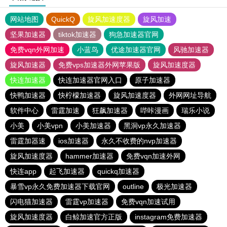
网站地图
QuickQ
旋风加速度器
旋风加速
坚果加速器
tiktok加速器
狗急加速器官网
免费vqn外网加速
小蓝鸟
优途加速器官网
风驰加速器
旋风加速器
免费vps加速器外网苹果版
旋风加速度器
快连加速器
快连加速器官网入口
原子加速器
快鸭加速器
快柠檬加速器
旋风加速度器
外网网址导航
软件中心
雷霆加速
狂飙加速器
哔咔漫画
瑞乐小说
小美
小美vpn
小美加速器
黑洞vp永久加速器
雷霆加器速
ios加速器
永久不收费的nvp加速器
旋风加速度器
hammer加速器
免费vqn加速外网
快连app
起飞加速器
quickq加速器
暴雪vp永久免费加速器下载官网
outline
极光加速器
闪电猫加速器
雷霆vp加速器
免费vqn加速试用
旋风加速度器
白鲸加速官方正版
instagram免费加速器