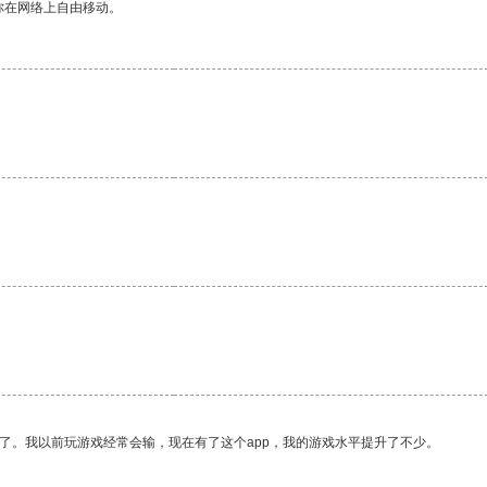
你在网络上自由移动。
了。我以前玩游戏经常会输，现在有了这个app，我的游戏水平提升了不少。