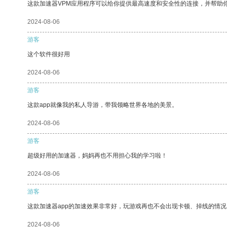
这款加速器VPM应用程序可以给你提供最高速度和安全性的连接，并帮助
2024-08-06
游客
这个软件很好用
2024-08-06
游客
这款app就像我的私人导游，带我领略世界各地的美景。
2024-08-06
游客
超级好用的加速器，妈妈再也不用担心我的学习啦！
2024-08-06
游客
这款加速器app的加速效果非常好，玩游戏再也不会出现卡顿、掉线的情况
2024-08-06