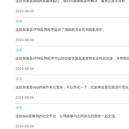
这款加速器app的客服很贴心，遇到问题都能及时解决，服务态度非常好。
2024-08-06
游客
这款加速器VPM应用程序提供了顶级的安全性和隐私保护。
2024-08-06
游客
这款加速器VPM应用程序可以给你提供最高速度和安全性的连接，并帮助
2024-08-06
游客
这款加速器app的操作有点复杂，可以简化一下，比如将设置页面进行优化
2024-08-06
游客
这款app就像我的社交平台，让我能够与志同道合的朋友一起交流。
2024-08-06