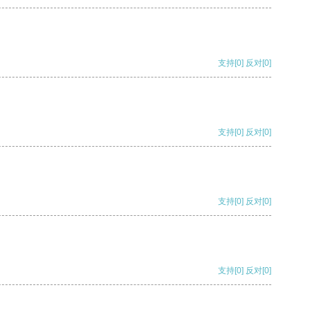
支持
[0]
反对
[0]
支持
[0]
反对
[0]
支持
[0]
反对
[0]
支持
[0]
反对
[0]