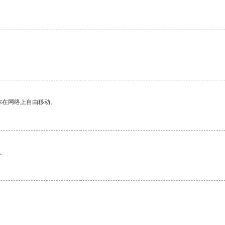
你在网络上自由移动。
。