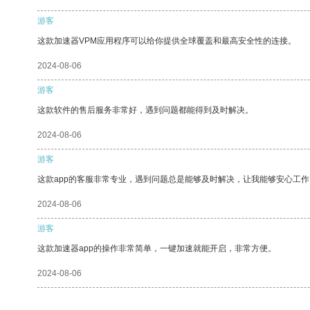
游客
这款加速器VPM应用程序可以给你提供全球覆盖和最高安全性的连接。
2024-08-06
游客
这款软件的售后服务非常好，遇到问题都能得到及时解决。
2024-08-06
游客
这款app的客服非常专业，遇到问题总是能够及时解决，让我能够安心工作
2024-08-06
游客
这款加速器app的操作非常简单，一键加速就能开启，非常方便。
2024-08-06