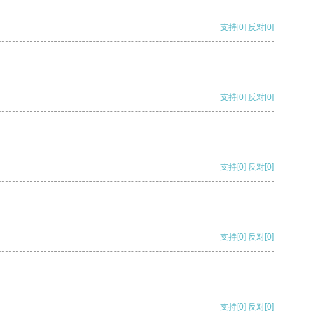
支持
[0]
反对
[0]
支持
[0]
反对
[0]
支持
[0]
反对
[0]
支持
[0]
反对
[0]
支持
[0]
反对
[0]