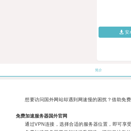
安
简介
想要访问国外网站却遇到网速慢的困扰？借助免费加
免费加速服务器国外官网
通过VPN连接，选择合适的服务器位置，即可享受