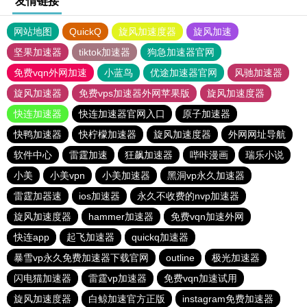
友情链接
网站地图
QuickQ
旋风加速度器
旋风加速
坚果加速器
tiktok加速器
狗急加速器官网
免费vqn外网加速
小蓝鸟
优途加速器官网
风驰加速器
旋风加速器
免费vps加速器外网苹果版
旋风加速度器
快连加速器
快连加速器官网入口
原子加速器
快鸭加速器
快柠檬加速器
旋风加速度器
外网网址导航
软件中心
雷霆加速
狂飙加速器
哔咔漫画
瑞乐小说
小美
小美vpn
小美加速器
黑洞vp永久加速器
雷霆加器速
ios加速器
永久不收费的nvp加速器
旋风加速度器
hammer加速器
免费vqn加速外网
快连app
起飞加速器
quickq加速器
暴雪vp永久免费加速器下载官网
outline
极光加速器
闪电猫加速器
雷霆vp加速器
免费vqn加速试用
旋风加速度器
白鲸加速官方正版
instagram免费加速器